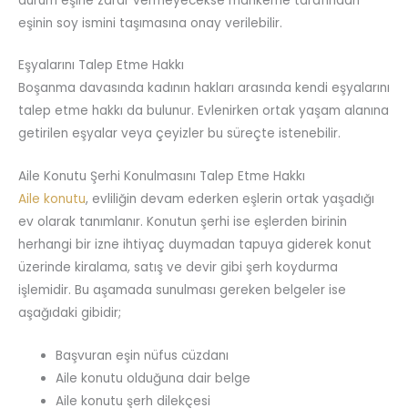
durum eşine zarar vermeyecekse mahkeme tarafından
eşinin soy ismini taşımasına onay verilebilir.
Eşyalarını Talep Etme Hakkı
Boşanma davasında kadının hakları arasında kendi eşyalarını
talep etme hakkı da bulunur. Evlenirken ortak yaşam alanına
getirilen eşyalar veya çeyizler bu süreçte istenebilir.
Aile Konutu Şerhi Konulmasını Talep Etme Hakkı
Aile konutu
, evliliğin devam ederken eşlerin ortak yaşadığı
ev olarak tanımlanır. Konutun şerhi ise eşlerden birinin
herhangi bir izne ihtiyaç duymadan tapuya giderek konut
üzerinde kiralama, satış ve devir gibi şerh koydurma
işlemidir. Bu aşamada sunulması gereken belgeler ise
aşağıdaki gibidir;
Başvuran eşin nüfus cüzdanı
Aile konutu olduğuna dair belge
Aile konutu şerh dilekçesi