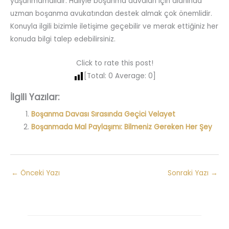
yaşanmamalıdır. Haliyle boşanma davaları için alanında
uzman boşanma avukatından destek almak çok önemlidir.
Konuyla ilgili bizimle iletişime geçebilir ve merak ettiğiniz her
konuda bilgi talep edebilirsiniz.
Click to rate this post!
[Total:
0
Average:
0
]
İlgili Yazılar:
Boşanma Davası Sırasında Geçici Velayet
Boşanmada Mal Paylaşımı: Bilmeniz Gereken Her Şey
←
Önceki Yazı
Sonraki Yazı
→