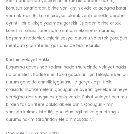
169. maddesinde ye alan bu hüküm ile beraber hakim,
konutun taraflardan birine yani kimin evde kalacağına karar
vermektedir. Bu karar bireysel olarak verilmemekle beraber
ayrıntılı bir dilekçe yazılması gerekir. Eşlerden birine ortak
konutun tahsisi sürecinde tarafların ekonomik durumu,
boşanma nedenler, eşlerin sosyal durumu ve ortak çocuğun
menfaati gibi kriterler göz önünde bulundurulur.
Kadının Velayet Hakkı
Boşanma davasında kadının hakları sürecinde velayet hakkı
da önemlidir. Kadınlar en fazla çocukları için telaşlanırken bu
durum genelde annelik içgüdüsü ile gerçekleşir. Halk
arasında mahkemelerin çocuğun velayetini genelde anneye
verdiğine dair yaygın bir görüş vardır. Fakat velayet durumu
birden fazla kritere bakılarak ele alınır. Çocuğun kimin
yanında kalmak istediği, çocuğun eğitimi ve genel sağlık
durumu hakim tarafından ele alınmaktadır.
Çocuk ile İlişki Kurma Hakkı