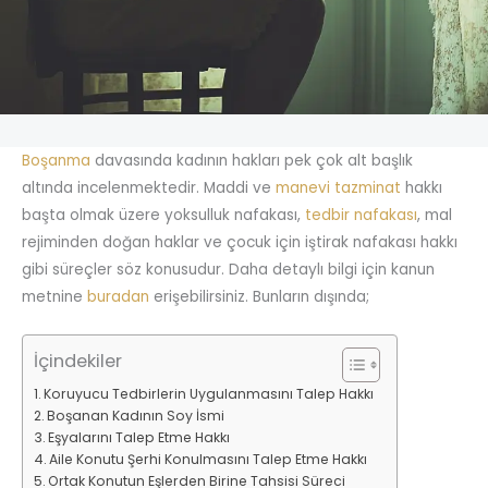
Boşanma
davasında kadının hakları pek çok alt başlık
altında incelenmektedir. Maddi ve
manevi tazminat
hakkı
başta olmak üzere yoksulluk nafakası,
tedbir nafakası
, mal
rejiminden doğan haklar ve çocuk için iştirak nafakası hakkı
gibi süreçler söz konusudur. Daha detaylı bilgi için kanun
metnine
buradan
erişebilirsiniz. Bunların dışında;
İçindekiler
Koruyucu Tedbirlerin Uygulanmasını Talep Hakkı
Boşanan Kadının Soy İsmi
Eşyalarını Talep Etme Hakkı
Aile Konutu Şerhi Konulmasını Talep Etme Hakkı
Ortak Konutun Eşlerden Birine Tahsisi Süreci