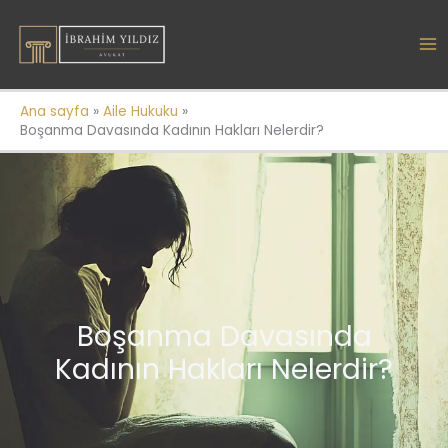
İçeriğe
atla
Ana sayfa
Aile Hukuku
Boşanma Davasında Kadının Hakları Nelerdir?
Boşanma Davasında
Kadının Hakları Nelerdir?