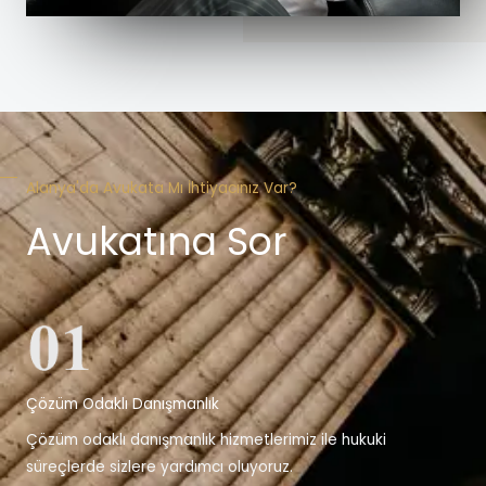
Alanya'da Avukata Mı İhtiyacınız Var?
Avukatına Sor
Çözüm Odaklı Danışmanlık
Çözüm odaklı danışmanlık hizmetlerimiz ile hukuki
süreçlerde sizlere yardımcı oluyoruz.