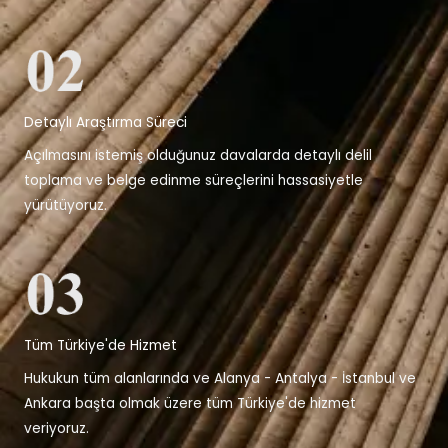
Detaylı Araştırma Süreci
Açılmasını istemiş olduğunuz davalarda detaylı delil
toplama ve belge edinme süreçlerini hassasiyetle
yürütüyoruz.
Tüm Türkiye'de Hizmet
Hukukun tüm alanlarında ve Alanya - Antalya - İstanbul ve
Ankara başta olmak üzere tüm Türkiye'de hizmet
veriyoruz.