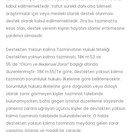
kabul edilmemektedir. Yahut sürekli dahi olsa bilimsel
araştırmalar için veya mesleki olarak destek olunması
destek olarak kabul edilmemektedir. Zira bu tazminatta
esas olan, destek verenin kişinin hayatını idame ettirmesine
yardımcı olmasıdır.
Destekten Yoksun Kalma Tazminatının Hukuki Niteliği
Destekten yoksun kalma tazminatı, TBK m.53 ve
55.’de
“Ölüm ve Bedensel Zarar”
başlığı altında
düzenlenmiştir. TBK m.55/1’e göre, destekten yoksun kalma
tazminatı sorumluluk hukuku ilkelerine göre belirlenecektir.
Sorumluluk hukuku ilkelerine göre doğrudan veya dolaylı
olarak zarar görmeyen kişiler tazminat talebinde
bulunamıyorken; bahsi geçen istisnai düzenleme sayesinde
yansıma zarara uğrayan üçüncü kişiler de destekten yoksun
kalma tazminatı talebinde bulunabilecektir. O halde
destekten yoksun kalma tazminatı meydana gelen zarar
yansıma, istisnai ve maddi bir zarardır.