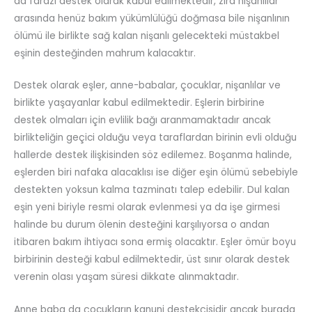
da farazi destek olarak kabul edilmektedir, zira nişanlılar
arasında henüz bakım yükümlülüğü doğmasa bile nişanlının
ölümü ile birlikte sağ kalan nişanlı gelecekteki müstakbel
eşinin desteğinden mahrum kalacaktır.
Destek olarak eşler, anne-babalar, çocuklar, nişanlılar ve
birlikte yaşayanlar kabul edilmektedir. Eşlerin birbirine
destek olmaları için evlilik bağı aranmamaktadır ancak
birlikteliğin geçici olduğu veya taraflardan birinin evli olduğu
hallerde destek ilişkisinden söz edilemez. Boşanma halinde,
eşlerden biri nafaka alacaklısı ise diğer eşin ölümü sebebiyle
destekten yoksun kalma tazminatı talep edebilir. Dul kalan
eşin yeni biriyle resmi olarak evlenmesi ya da işe girmesi
halinde bu durum ölenin desteğini karşılıyorsa o andan
itibaren bakım ihtiyacı sona ermiş olacaktır. Eşler ömür boyu
birbirinin desteği kabul edilmektedir, üst sınır olarak destek
verenin olası yaşam süresi dikkate alınmaktadır.
Anne baba da çocukların kanuni destekçisidir ancak burada