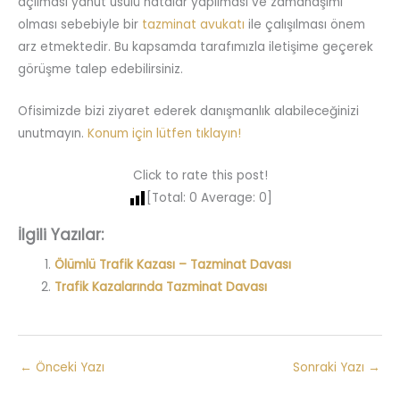
açılması yahut usulü hatalar yapılması ve zamanaşımı
olması sebebiyle bir
tazminat avukatı
ile çalışılması önem
arz etmektedir. Bu kapsamda tarafımızla iletişime geçerek
görüşme talep edebilirsiniz.
Ofisimizde bizi ziyaret ederek danışmanlık alabileceğinizi
unutmayın.
Konum için lütfen tıklayın!
Click to rate this post!
[Total:
0
Average:
0
]
İlgili Yazılar:
Ölümlü Trafik Kazası – Tazminat Davası
Trafik Kazalarında Tazminat Davası
←
Önceki Yazı
Sonraki Yazı
→