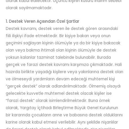
olarak kabul edilecektir. Üçüncü kişinin kusuru indirim sebebi
olarak sayılmamaktadır.
1. Destek Veren Açısından Özel Şartlar
Destek kavramı, destek veren ile destek gören arasındaki
fiili ilişkiyi ifade etmektedir. Bir kişiye bakan veya onun
geçimini sağlayan kişinin ölümüyle ya da bir kişiye bakacak
olan veya bakma ihtimali olan kişinin ölümüyle de destek
yoksun kalanlar tazminat talebinde bulunabilir. Burada
gerçek ve farazi destek kavramı karşımıza çıkmaktadır. Hali
hazırda birlikte yaşadığı kişilere veya yakınlarına destek olan
ve ölmeseydi yardımların devam edeceği muhtemel kişi
“gerçek destek” olarak adlandırılmaktadır. Ölmemiş olsaydı
gelecekte kuvvetle muhtemel destek olacak kişiler ise
“farazi destek” olarak isimlendirilmektedir. Buna örnek
olarak, Yargıtay İçtihadı Birleştirme Büyük Genel Kurulunun
bir kararında çocukların anne ve babasına destek olduklarını
karine olarak kabul etmesi verilebilir. Aynı şekilde nişanlılar