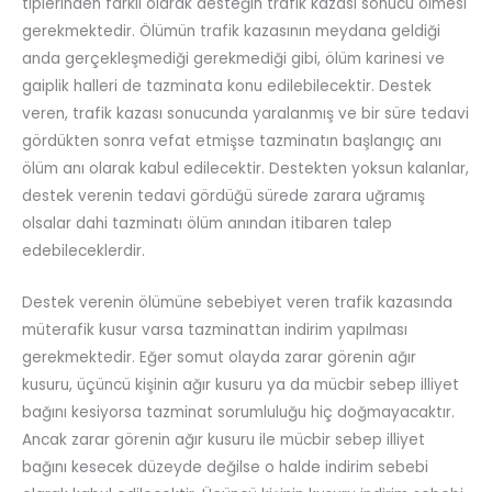
tiplerinden farklı olarak desteğin trafik kazası sonucu ölmesi
gerekmektedir. Ölümün trafik kazasının meydana geldiği
anda gerçekleşmediği gerekmediği gibi, ölüm karinesi ve
gaiplik halleri de tazminata konu edilebilecektir. Destek
veren, trafik kazası sonucunda yaralanmış ve bir süre tedavi
gördükten sonra vefat etmişse tazminatın başlangıç anı
ölüm anı olarak kabul edilecektir. Destekten yoksun kalanlar,
destek verenin tedavi gördüğü sürede zarara uğramış
olsalar dahi tazminatı ölüm anından itibaren talep
edebileceklerdir.
Destek verenin ölümüne sebebiyet veren trafik kazasında
müterafik kusur varsa tazminattan indirim yapılması
gerekmektedir. Eğer somut olayda zarar görenin ağır
kusuru, üçüncü kişinin ağır kusuru ya da mücbir sebep illiyet
bağını kesiyorsa tazminat sorumluluğu hiç doğmayacaktır.
Ancak zarar görenin ağır kusuru ile mücbir sebep illiyet
bağını kesecek düzeyde değilse o halde indirim sebebi