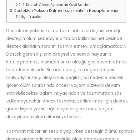
2. Destek Gören Açısından Özel Şartlar
Destekten Yoksun Kalma Tazminatının Hesaplanması
İlgili Yazılar:
Destekten yoksun kalma tazminatı, ölen kişinin verdiği
desteğin ölüm sebebiyle ortadan kalkması neticesinde
destek alanların zararını tazmin etmeyi amaçlamaktadır.
Destek gören kişilerin bireysel ve sosyal hayatının
kötüleşmemesi, ölümden önce olduğu gibi devam etmesi
hedeflenmektedir. Burada amaç, zarar gören kişinin
malvarlığını zenginleştirmek değildir, bu nedenle destek
gören ölüm sonrasında önceki yaşam düzeyini devam
ettirebilecekse bakım ihtiyacından ve tazminattan söz
edilemeyecektir. Ancak tazminat verilebilmesi için destek
gören kişinin yoksulluğa düşmesi gerekmez, yaşam
düzeyinde azalma olması yeterlidir.
Tazminat miktarının tespiti yapılırken desteğin ölümü sonrası
destek görenlerin malvarlığı ile ölüm gerçekleşmemiş