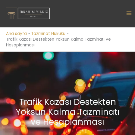
İçeriğe
atla
Ana sayfa
Tazminat Hukuku
Trafik Kazası Destekten Yoksun Kalma Tazminatı ve
Hesaplanması
Trafik Kazası Destekten
Yoksun Kalma Tazminatı
ve Hesaplanması