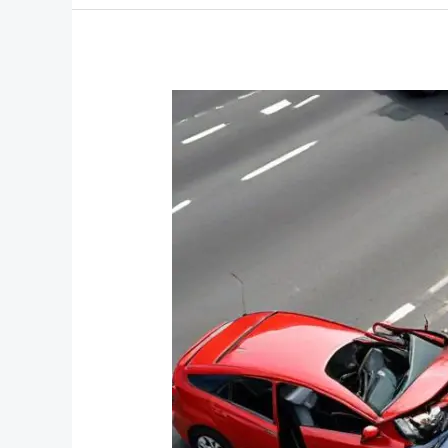
Trafik
Kazasında
Ölen
Kişinin
Ailesinin
Hakları