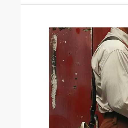
Kendi
İsteğiyle
İşten
Ayrılan
İşçinin
Tazminat
Hakkı