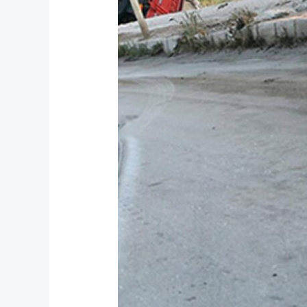
Alanya
Trafik
Kazası
Avukatı