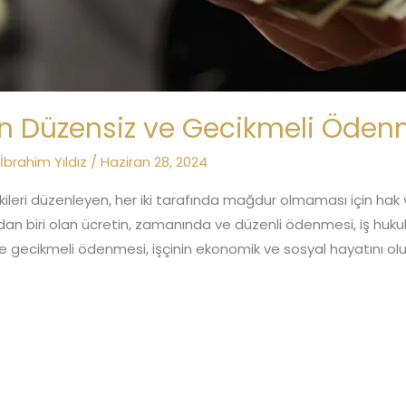
rin Düzensiz ve Gecikmeli Öden
.İbrahim Yıldız
/
Haziran 28, 2024
lişkileri düzenleyen, her iki tarafında mağdur olmaması için hak
rından biri olan ücretin, zamanında ve düzenli ödenmesi, iş hu
ve gecikmeli ödenmesi, işçinin ekonomik ve sosyal hayatını olum