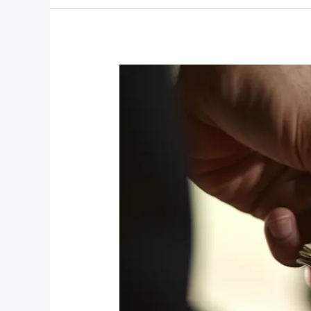
İşverence
Ücretlerin
Düzensiz
ve
Gecikmeli
Ödenmesi