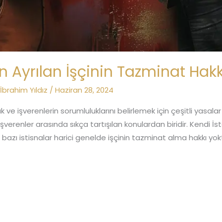
en Ayrılan İşçinin Tazminat Hakk
.İbrahim Yıldız
/
Haziran 28, 2024
k ve işverenlerin sorumluluklarını belirlemek için çeşitli yasala
verenler arasında sıkça tartışılan konulardan biridir. Kendi İs
 bazı istisnalar harici genelde işçinin tazminat alma hakkı y