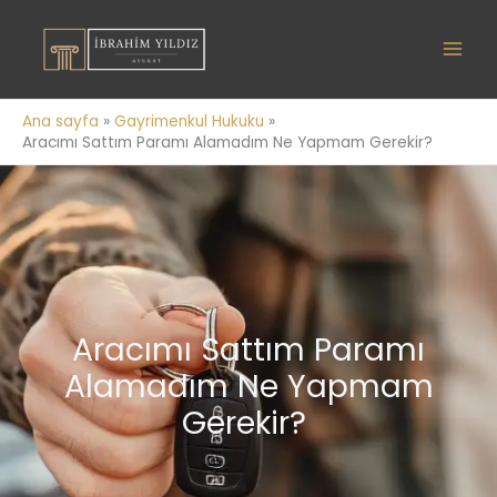
İçeriğe
atla
Ana sayfa
Gayrimenkul Hukuku
Aracımı Sattım Paramı Alamadım Ne Yapmam Gerekir?
Aracımı Sattım Paramı
Alamadım Ne Yapmam
Gerekir?