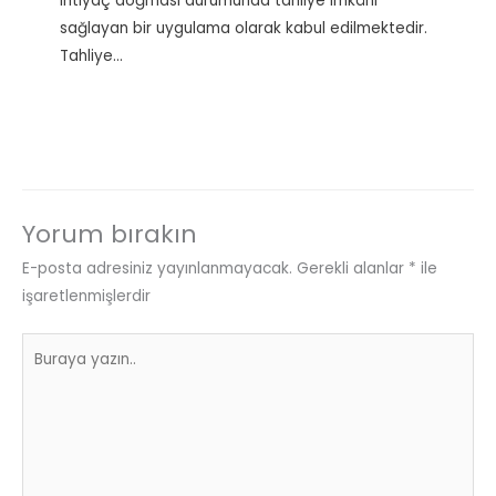
ihtiyaç doğması durumunda tahliye imkânı
sağlayan bir uygulama olarak kabul edilmektedir.
Tahliye…
Yorum bırakın
E-posta adresiniz yayınlanmayacak.
Gerekli alanlar
*
ile
işaretlenmişlerdir
Buraya
yazın..