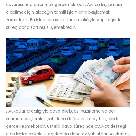
duyurusunda bulunmak gerekmektedir. Ayrıca kişi parasını
alabilmek için alacağın tahsili işlemlerini başlatmak
zorundadır. Bu işlemler avukatlar aracılığıyla yapıldığında
süreç daha sorunsuz işlemektedir.
Avukatlar aracılığıyla dava dilekçesi hazırlama ve delil
sunma gibi işlemler çok daha doğru ve kolay bir şekilde
gerçekleşmektedir. Üstelik dava sürecinde avukat desteği
alan kişiler psikolojik açıdan da daha az yük alırlar. Avukatlar,