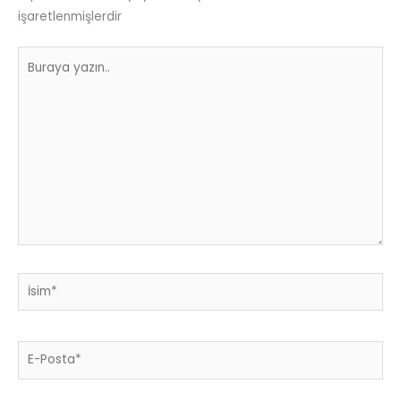
işaretlenmişlerdir
Buraya
yazın..
İsim*
E-
Posta*