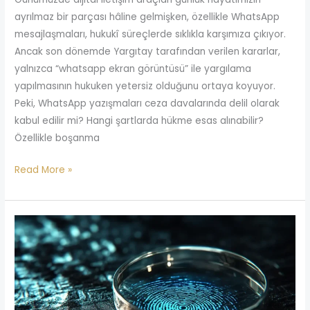
ayrılmaz bir parçası hâline gelmişken, özellikle WhatsApp
mesajlaşmaları, hukukî süreçlerde sıklıkla karşımıza çıkıyor.
Ancak son dönemde Yargıtay tarafından verilen kararlar,
yalnızca “whatsapp ekran görüntüsü” ile yargılama
yapılmasının hukuken yetersiz olduğunu ortaya koyuyor.
Peki, WhatsApp yazışmaları ceza davalarında delil olarak
kabul edilir mi? Hangi şartlarda hükme esas alınabilir?
Özellikle boşanma
Read More »
Savcılık
Silinen
Fotoğrafları
Geri
Getirebilir
mi?