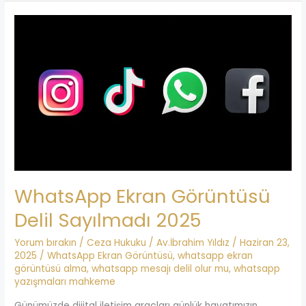
WhatsApp
Ekran
Görüntüsü
Delil
Sayılmadı
2025
WhatsApp Ekran Görüntüsü
Delil Sayılmadı 2025
Yorum bırakın
/
Ceza Hukuku
/
Av.İbrahim Yıldız
/
Haziran 23,
2025
/
WhatsApp Ekran Görüntüsü
,
whatsapp ekran
görüntüsü alma
,
whatsapp mesajı delil olur mu
,
whatsapp
yazışmaları mahkeme
Günümüzde dijital iletişim araçları günlük hayatımızın