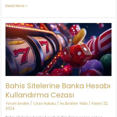
Read More »
Bahis
Sitelerine
Banka
Hesabı
Kullandırma
Cezası
Bahis Sitelerine Banka Hesabı
Kullandırma Cezası
Yorum bırakın
/
Ceza Hukuku
/
Av.İbrahim Yıldız
/
Kasım 22,
2024