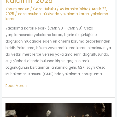
Kaldırılır 2025
Yorum bırakın
/
Ceza Hukuku
/
Av.İbrahim Yıldız
/
Aralık 22,
2025
/
ceza avukatı
,
türkiyede yakalama kararı
,
yakalama
kararı
Yakalama Kararı Nedir? (CMK 90 – CMK 98) Ceza
yargılamasında yakalama kararı, kişinin özgürlüğüne
doğrudan müdahale eden en önemli koruma tedbirlerinden
biridir. Yakalama; hâkim veya mahkeme kararı olmaksızın ya
da yetkili mercilerce verilen yakalama emri doğrultusunda,
suç şüphesi altında bulunan kişinin geçici olarak
özgürlüğünün kısıtlanması anlamına gelir. 5271 sayılı Ceza
Muhakemesi Kanunu (CMK)’nda yakalama, soruşturma
Read More »
Yasadışı
Bahis