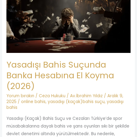
Suçunda
Banka
Hesabına
El
Koyma
(2026)
Yasadışı Bahis Suçunda
Banka Hesabına El Koyma
(2026)
Yorum bırakın
/
Ceza Hukuku
/
Av.İbrahim Yıldız
/
Aralık 9,
2025
/
online bahis
,
yasadışı (kaçak)bahis suçu
,
yasadışı
bahis
Yasadışı (Kaçak) Bahis Suçu ve Cezaları Türkiye’de spor
müsabakalarına dayalı bahis ve şans oyunları sıkı bir şekilde
devlet denetimi altında yürütülmektedir. Bu nedenle,