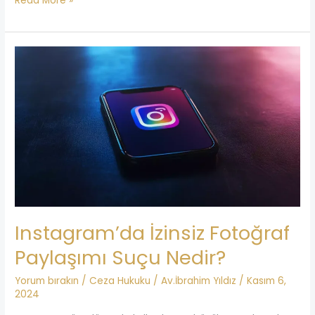
Read More »
Instagram’da
İzinsiz
Fotoğraf
Paylaşımı
Suçu
Nedir?
Instagram’da İzinsiz Fotoğraf
Paylaşımı Suçu Nedir?
Yorum bırakın
/
Ceza Hukuku
/
Av.İbrahim Yıldız
/
Kasım 6,
2024