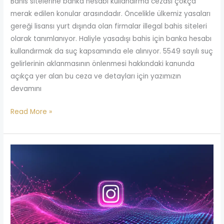
Bahis sitelerine banka hesabı kullandırma cezası çokça
merak edilen konular arasındadır. Öncelikle ülkemiz yasaları
gereği lisansı yurt dışında olan firmalar illegal bahis siteleri
olarak tanımlanıyor. Haliyle yasadışı bahis için banka hesabı
kullandırmak da suç kapsamında ele alınıyor. 5549 sayılı suç
gelirlerinin aklanmasının önlenmesi hakkındaki kanunda
açıkça yer alan bu ceza ve detayları için yazımızın
devamını
Read More »
Instagram
Mesajları
Delil
Olarak
Kullanılabilir
mi?