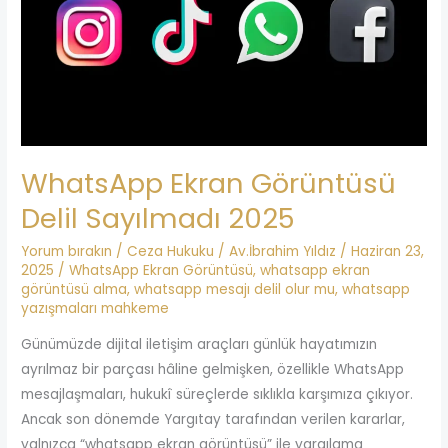
Delil
Sayılmadı
2025
WhatsApp Ekran Görüntüsü
Delil Sayılmadı 2025
Yorum bırakın
/
Ceza Hukuku
/
Av.İbrahim Yıldız
/
Haziran 23,
2025
/
WhatsApp Ekran Görüntüsü
,
whatsapp ekran
görüntüsü alma
,
whatsapp mesajı delil olur mu
,
whatsapp
yazışmaları mahkeme
Günümüzde dijital iletişim araçları günlük hayatımızın
ayrılmaz bir parçası hâline gelmişken, özellikle WhatsApp
mesajlaşmaları, hukukî süreçlerde sıklıkla karşımıza çıkıyor.
Ancak son dönemde Yargıtay tarafından verilen kararlar,
yalnızca “whatsapp ekran görüntüsü” ile yargılama