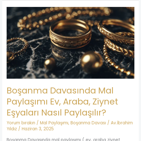
Boşanma
Davasında
Mal
Paylaşımı
Ev,
Araba,
Ziynet
Eşyaları
Nasıl
Paylaşılır?
Boşanma Davasında Mal
Paylaşımı Ev, Araba, Ziynet
Eşyaları Nasıl Paylaşılır?
Yorum bırakın
/
Mal Paylaşımı
,
Boşanma Davası
/
Av.İbrahim
Yıldız
/
Haziran 3, 2025
Boşanma Davasında mal paylaşımı ( ev, araba ziynet