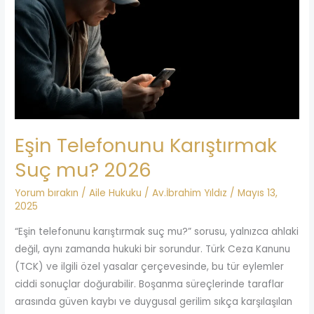
Karıştırmak
Suç
mu?
2026
Eşin Telefonunu Karıştırmak
Suç mu? 2026
Yorum bırakın
/
Aile Hukuku
/
Av.İbrahim Yıldız
/
Mayıs 13,
2025
“Eşin telefonunu karıştırmak suç mu?” sorusu, yalnızca ahlaki
değil, aynı zamanda hukuki bir sorundur. Türk Ceza Kanunu
(TCK) ve ilgili özel yasalar çerçevesinde, bu tür eylemler
ciddi sonuçlar doğurabilir. Boşanma süreçlerinde taraflar
arasında güven kaybı ve duygusal gerilim sıkça karşılaşılan