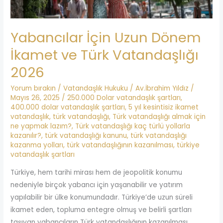
2026
Yabancılar İçin Uzun Dönem
İkamet ve Türk Vatandaşlığı
2026
Yorum bırakın
/
Vatandaşlık Hukuku
/
Av.İbrahim Yıldız
/
Mayıs 26, 2025
/
250.000 Dolar vatandaşlık şartları
,
400.000 dolar vatandaşlık şartları
,
5 yıl kesintisiz ikamet
vatandaşlık
,
türk vatandaşlığı
,
Türk vatandaşlığı almak için
ne yapmak lazım?
,
Türk vatandaşlığı kaç türlü yollarla
kazanılır?
,
türk vatandaşlığı kanunu
,
türk vatandaşlığı
kazanma yolları
,
türk vatandaşlığının kazanılması
,
türkiye
vatandaşlık şartları
Türkiye, hem tarihi mirası hem de jeopolitik konumu
nedeniyle birçok yabancı için yaşanabilir ve yatırım
yapılabilir bir ülke konumundadır. Türkiye’de uzun süreli
ikamet eden, topluma entegre olmuş ve belirli şartları
taşıyan yabancıların Türk vatandaşlığının kazanılması