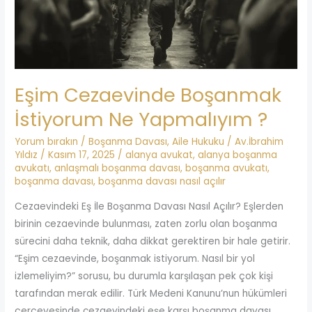
Yapmalıyım
?
Eşim Cezaevinde Boşanmak
İstiyorum Ne Yapmalıyım ?
Yorum bırakın
/
Boşanma Davası
,
Aile Hukuku
/
Av.İbrahim
Yıldız
/
Kasım 17, 2025
/
alanya avukat
,
alanya boşanma
avukatı
,
anlaşmalı boşanma davası
,
boşanma avukatı
,
boşanma davası
,
boşanma davası nasıl açılır
Cezaevindeki Eş İle Boşanma Davası Nasıl Açılır? Eşlerden
birinin cezaevinde bulunması, zaten zorlu olan boşanma
sürecini daha teknik, daha dikkat gerektiren bir hale getirir.
“Eşim cezaevinde, boşanmak istiyorum. Nasıl bir yol
izlemeliyim?” sorusu, bu durumla karşılaşan pek çok kişi
tarafından merak edilir. Türk Medeni Kanunu’nun hükümleri
çerçevesinde cezaevindeki eşe karşı boşanma davası