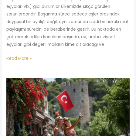
eşyaları vb.) gibi durumlar ülkemizde sıkça görülen
sorunlardandır. Boşanma süreci sadece eşler arasındaki
duygusal bir ayrılığı değil, aynı zamanda ciddi bir hukuki mal
paylaşımı sürecini de beraberinde getirir. Bu noktada en
çok merak edilen konuların başında; ev, araba, ziynet
eşyaları gibi değerli malların kime ait olacağı ve
Read More »
Yabancılar
İçin
Uzun
Dönem
İkamet
ve
Türk
Vatandaşlığı