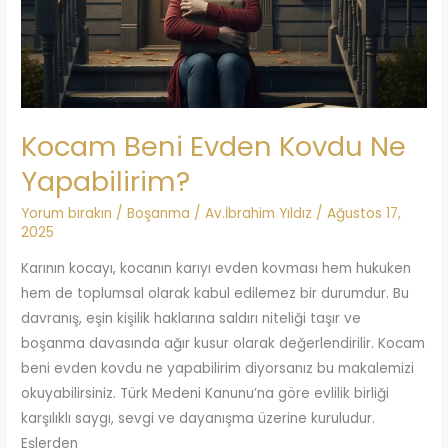
Yapabilirim?
Kocam Beni Evden Kovdu Ne
Yapabilirim?
Yorum bırakın
/
Boşanma
/
Av.İbrahim Yıldız
/
Ağustos 17,
2025
Karının kocayı, kocanın karıyı evden kovması hem hukuken
hem de toplumsal olarak kabul edilemez bir durumdur. Bu
davranış, eşin kişilik haklarına saldırı niteliği taşır ve
boşanma davasında ağır kusur olarak değerlendirilir. Kocam
beni evden kovdu ne yapabilirim diyorsanız bu makalemizi
okuyabilirsiniz. Türk Medeni Kanunu’na göre evlilik birliği
karşılıklı saygı, sevgi ve dayanışma üzerine kuruludur.
Eşlerden