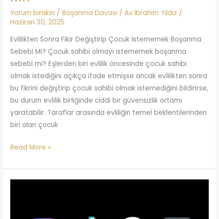
Yorum bırakın
/
Boşanma Davası
/
Av.İbrahim Yıldız
/
Haziran 30, 2025
Evlilikten Sonra Fikir Değiştirip Çocuk İstememek Boşanma
Sebebi Mi? Çocuk sahibi olmayı istememek boşanma
sebebi mi? Eşlerden biri evlilik öncesinde çocuk sahibi
olmak istediğini açıkça ifade etmişse ancak evlilikten sonra
bu fikrini değiştirip çocuk sahibi olmak istemediğini bildirirse,
bu durum evlilik birliğinde ciddi bir güvensizlik ortamı
yaratabilir. Taraflar arasında evliliğin temel beklentilerinden
biri olan çocuk
Read More »
WhatsApp
Ekran
Görüntüsü