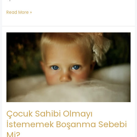
Read More »
Çocuk
Sahibi
Olmayı
İstememek
Boşanma
Sebebi
Mi?
Çocuk Sahibi Olmayı
İstememek Boşanma Sebebi
Mi?