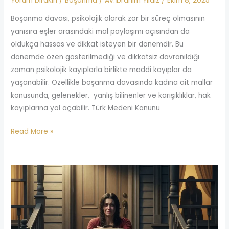
Yorum bırakın
/
Boşanma
/
Av.İbrahim Yıldız
/
Ekim 8, 2025
Boşanma davası, psikolojik olarak zor bir süreç olmasının
yanısıra eşler arasındaki mal paylaşımı açısından da
oldukça hassas ve dikkat isteyen bir dönemdir. Bu
dönemde özen gösterilmediği ve dikkatsiz davranıldığı
zaman psikolojik kayıplarla birlikte maddi kayıplar da
yaşanabilir. Özellikle boşanma davasında kadına ait mallar
konusunda, gelenekler, yanlış bilinenler ve karışıklıklar, hak
kayıplarına yol açabilir. Türk Medeni Kanunu
Read More »
Kocam
Beni
Evden
Kovdu
Ne