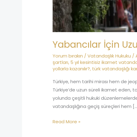
Yabancılar İçin U
Yorum bırakın
/
Vatandaşlık Hukuku
/
şartları
,
5 yıl kesintisiz ikamet vatanda
yollarla kazanılır?
,
türk vatandaşlığı k
Türkiye, hem tarihi mirası hem de jeop
Türkiye’de uzun süreli ikamet eden, to
yolunda çeşitli hukuki düzenlemelerd
vatandaşlığına geçiş süreçleri hem […
Read More »