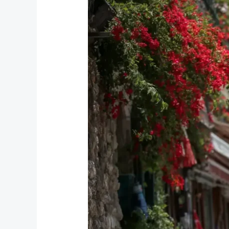
Yabancılar
İçin
Uzun
Dönem
İkamet
ve
Türk
Vatandaşlığı
2026