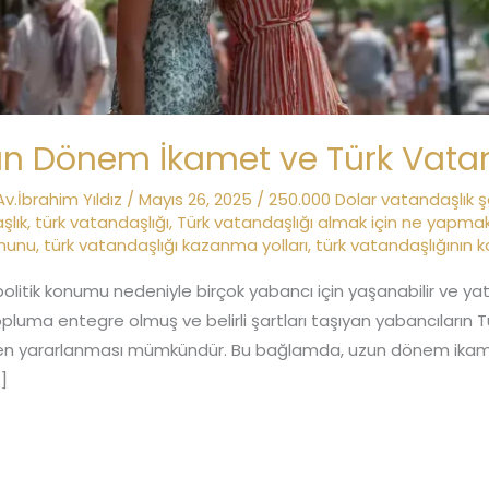
zun Dönem İkamet ve Türk Vata
Av.İbrahim Yıldız
/
Mayıs 26, 2025
/
250.000 Dolar vatandaşlık şa
şlık
,
türk vatandaşlığı
,
Türk vatandaşlığı almak için ne yapma
anunu
,
türk vatandaşlığı kazanma yolları
,
türk vatandaşlığının 
olitik konumu nedeniyle birçok yabancı için yaşanabilir ve yatı
pluma entegre olmuş ve belirli şartları taşıyan yabancıların 
en yararlanması mümkündür. Bu bağlamda, uzun dönem ikamet i
]