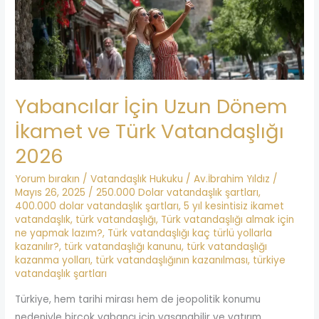
ve
Türk
Vatandaşlığı
2026
Yabancılar İçin Uzun Dönem
İkamet ve Türk Vatandaşlığı
2026
Yorum bırakın
/
Vatandaşlık Hukuku
/
Av.İbrahim Yıldız
/
Mayıs 26, 2025
/
250.000 Dolar vatandaşlık şartları
,
400.000 dolar vatandaşlık şartları
,
5 yıl kesintisiz ikamet
vatandaşlık
,
türk vatandaşlığı
,
Türk vatandaşlığı almak için
ne yapmak lazım?
,
Türk vatandaşlığı kaç türlü yollarla
kazanılır?
,
türk vatandaşlığı kanunu
,
türk vatandaşlığı
kazanma yolları
,
türk vatandaşlığının kazanılması
,
türkiye
vatandaşlık şartları
Türkiye, hem tarihi mirası hem de jeopolitik konumu
nedeniyle birçok yabancı için yaşanabilir ve yatırım