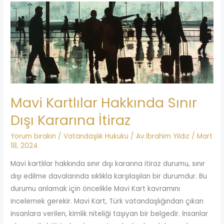
Mavi
Kartlılar
Hakkında
Sınır
Dışı
Kararına
İtiraz
Mavi Kartlılar Hakkında Sınır
Dışı Kararına İtiraz
Yorum bırakın
/
Vatandaşlık Hukuku
/
Av.İbrahim Yıldız
/
Mart
18, 2024
Mavi kartlılar hakkında sınır dışı kararına itiraz durumu, sınır
dışı edilme davalarında sıklıkla karşılaşılan bir durumdur. Bu
durumu anlamak için öncelikle Mavi Kart kavramını
incelemek gerekir. Mavi Kart, Türk vatandaşlığından çıkan
insanlara verilen, kimlik niteliği taşıyan bir belgedir. İnsanlar