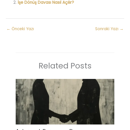
İşe Dönüş Davası Nasıl Açılır?
←
Önceki Yazı
Sonraki Yazı
→
Related Posts