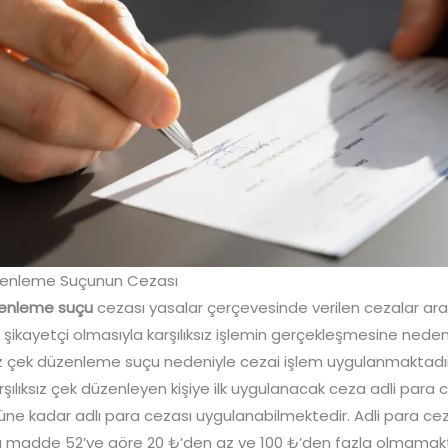
Düzenleme Suçunun Cezası
üzenleme suçu
cezası yasalar çerçevesinde verilen cezalar ara
n şikayetçi olmasıyla karşılıksız işlemin gerçekleşmesine neden
sız çek düzenleme suçu nedeniyle cezai işlem uygulanmaktadır
ılıksız çek düzenleyen kişiye ilk uygulanacak ceza adli para c
üne kadar adlı para cezası uygulanabilmektedir. Adli para cez
 madde 52’ye göre 20 ₺’den az ve 100 ₺’den fazla olmamakta