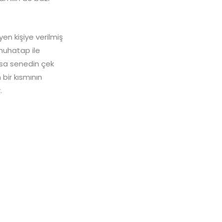
en kişiye verilmiş
 muhatap ile
zsa senedin çek
bir kısmının
.