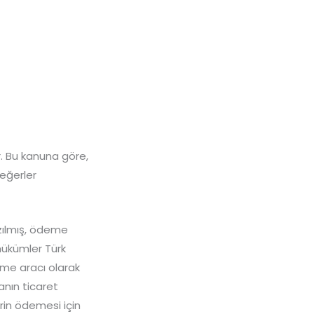
r. Bu kanuna göre,
eğerler
zılmış, ödeme
 hükümler Türk
me aracı olarak
anın ticaret
erin ödemesi için