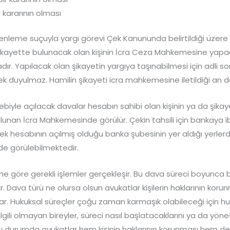
kararının olması
üzenleme suçuyla yargı görevi Çek Kanununda belirtildiği üzere
ikayette bulunacak olan kişinin İcra Ceza Mahkemesine yapac
ır. Yapılacak olan şikayetin yargıya taşınabilmesi için adli 
 duyulmaz. Hamilin şikayeti icra mahkemesine iletildiği an d
bebiyle açılacak davalar hesabın sahibi olan kişinin ya da şikaye
lunan İcra Mahkemesinde görülür. Çekin tahsili için bankaya i
ek hesabının açılmış olduğu banka şubesinin yer aldığı yerlerd
e görülebilmektedir.
ne göre gerekli işlemler gerçekleşir. Bu dava süreci boyunca b
. Dava türü ne olursa olsun avukatlar kişilerin haklarının kor
ar. Hukuksal süreçler çoğu zaman karmaşık olabileceği için h
lgili olmayan bireyler, süreci nasıl başlatacaklarını ya da yöne
 Bu durumda avukatlar hem kişinin haklarının korunması hem de