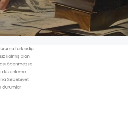
u durumu fark edip
sız kalmış olan
ezası ödenmezse
çek düzenleme
asına Sebebiyet
n durumlar