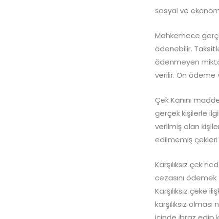
sosyal ve ekonomi
Mahkemece gerçekl
ödenebilir. Taksi
ödenmeyen miktar
verilir. Ön ödeme 
Çek Kanını madde 
gerçek kişilerle i
verilmiş olan kişi
edilmemiş çekleri 
Karşılıksız çek ne
cezasını ödemek z
Karşılıksız çeke i
karşılıksız olmas
içinde ibraz edip k