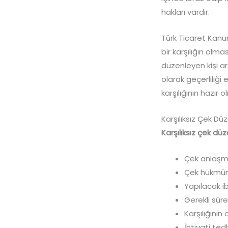
hakları vardır.
Türk Ticaret Kanu
bir karşılığın olm
düzenleyen kişi a
olarak geçerliliğ
karşılığının hazı
Karşılıksız Çek Dü
Karşılıksız çek d
Çek anlaşm
Çek hükmün
Yapılacak ib
Gerekli sür
Karşılığının
İhtiyati ted