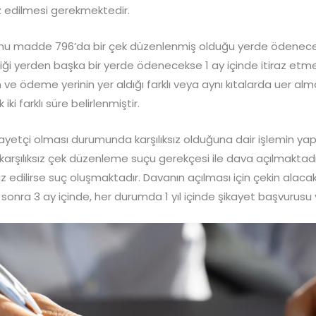
az edilmesi gerekmektedir.
unu madde 796’da bir çek düzenlenmiş olduğu yerde ödene
ği yerden başka bir yerde ödenecekse 1 ay içinde itiraz etmel
 ve ödeme yerinin yer aldığı farklı veya aynı kıtalarda uer alm
iki farklı süre belirlenmiştir.
şikayetçi olması durumunda karşılıksız olduğuna dair işlemin y
a karşılıksız çek düzenleme suçu gerekçesi ile dava açılmakta
 edilirse suç oluşmaktadır. Davanın açılması için çekin alacaklı
sonra 3 ay içinde, her durumda 1 yıl içinde şikayet başvurusu