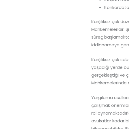
Konkordato 
Karşılıksız çek d
Mahkemeleridir. Ş
süreç başlamaktad
iddianameye gerek
Karşılıksız çek se
yaşadığı yerde bu
gerçekleştiği ve ç
Mahkemelerinde d
Yargılama usulleri
çalışmak önemlidir
rol oynamaktadırl
avukatlar kadar bi
bilemeyebilirler.