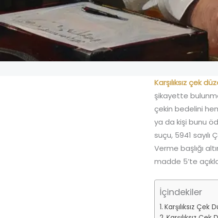
Karşılıksız çek d
şikayette bulunmas
çekin bedelini h
ya da kişi bunu ö
suçu, 5941 sayılı 
Verme başlığı alt
madde 5’te açıklan
İçindekiler
Karşılıksız Çek
Karşılıksız Çek