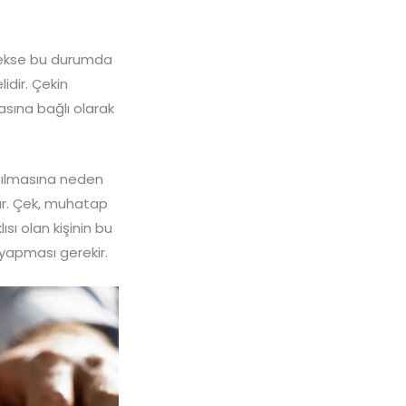
cekse bu durumda
idir. Çekin
asına bağlı olarak
apılmasına neden
dır. Çek, muhatap
sı olan kişinin bu
 yapması gerekir.