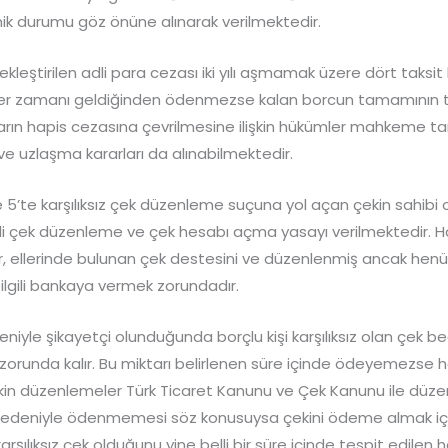
k durumu göz önüne alınarak verilmektedir.
eştirilen adli para cezası iki yılı aşmamak üzere dört taksit
tler zamanı geldiğinden ödenmezse kalan borcun tamamının ta
ın hapis cezasına çevrilmesine ilişkin hükümler mahkeme ta
ve uzlaşma kararları da alınabilmektedir.
5’te karşılıksız çek düzenleme suçuna yol açan çekin sahibi o
lgili çek düzenleme ve çek hesabı açma yasayı verilmektedir. 
ler, ellerinde bulunan çek destesini ve düzenlenmiş ancak henü
ilgili bankaya vermek zorundadır.
deniyle şikayetçi olunduğunda borçlu kişi karşılıksız olan çek be
orunda kalır. Bu miktarı belirlenen süre içinde ödeyemezse ha
lişkin düzenlemeler Türk Ticaret Kanunu ve Çek Kanunu ile düze
ı nedeniyle ödenmemesi söz konusuysa çekini ödeme almak için 
arşılıksız çek olduğunu yine belli bir süre içinde tespit edilen 