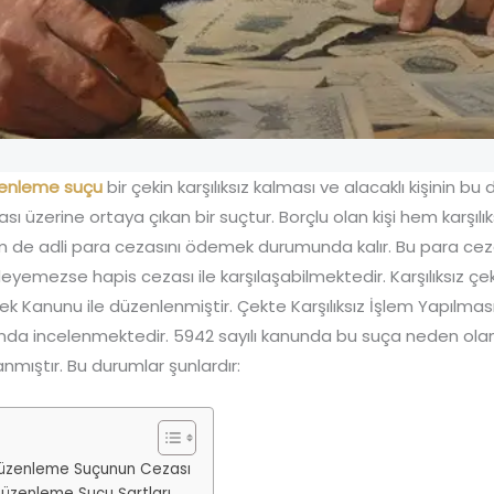
üzenleme suçu
bir çekin karşılıksız kalması ve alacaklı kişinin b
ı üzerine ortaya çıkan bir suçtur. Borçlu olan kişi hem karşılık
em de adli para cezasını ödemek durumunda kalır. Bu para c
deyemezse hapis cezası ile karşılaşabilmektedir. Karşılıksız 
Çek Kanunu ile düzenlenmiştir. Çekte Karşılıksız İşlem Yapılm
ında incelenmektedir. 5942 sayılı kanunda bu suça neden ola
mıştır. Bu durumlar şunlardır:
 Düzenleme Suçunun Cezası
 Düzenleme Suçu Şartları