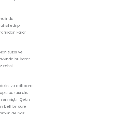
 halinde
hsil edilip
rafından karar
lan tüzel ve
Hakkında bu karar
z tahsil
delini ve adli para
pis cezası alır.
nlenmiştir. Çekin
belli bir süre
hamilin de bazı