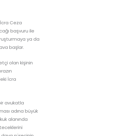
 İcra Ceza
ağı başvuru ile
soruşturmaya ya da
ava başlar.
tçi olan kişinin
brazın
eki İcra
ir avukatla
unması adına büyük
ukuk alanında
teceklerini
 dava sürecinin