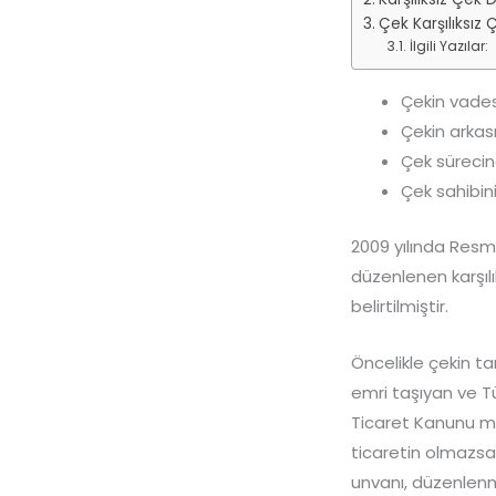
Çek Karşılıksız 
İlgili Yazılar:
Çekin vades
Çekin arkası
Çek sürecin
Çek sahibin
2009 yılında Resm
düzenlenen karşıl
belirtilmiştir.
Öncelikle çekin t
emri taşıyan ve Tü
Ticaret Kanunu m
ticaretin olmazsa
unvanı, düzenlenme