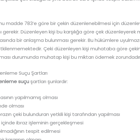
nu madde 783’e göre bir çekin düzenlenebilmesi için düzenley
ası gerekir. Düzenleyen kişi bu karşılığa göre çek düzenleyerek
rasında bir anlaşma bulunması gerekir. Bu hükümlere uyulma
i etkilenmemektedir. Çeki düzenleyen kişi muhataba göre çekin 
r olması durumunda muhatap kişi bu miktarı ödemek zorundadır
zenleme Suçu Şartları
üzenleme suçu
şartları şunlardır:
asının yapılmamış olması
de olması
razın çeki bulunduran yetkili kişi tarafından yapılması
e içinde ibraz işleminin gerçekleşmesi
 olmadığının tespit edilmesi
bir kararının olması