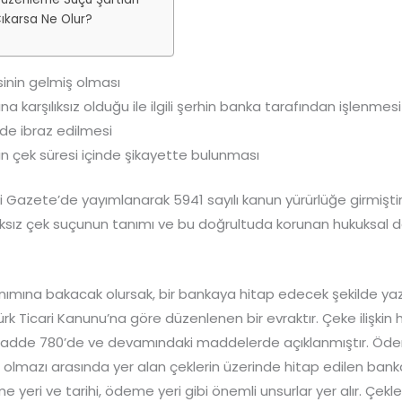
Çıkarsa Ne Olur?
inin gelmiş olması
na karşılıksız olduğu ile ilgili şerhin banka tarafından işlenmesi
de ibraz edilmesi
in çek süresi içinde şikayette bulunması
i Gazete’de yayımlanarak 5941 sayılı kanun yürürlüğe girmişti
ıksız çek suçunun tanımı ve bu doğrultuda korunan hukuksal d
anımına bakacak olursak, bir bankaya hitap edecek şekilde ya
rk Ticari Kanunu’na göre düzenlenen bir evraktır. Çeke ilişkin
adde 780’de ve devamındaki maddelerde açıklanmıştır. Öde
 olmazı arasında yer alan çeklerin üzerinde hitap edilen bank
 yeri ve tarihi, ödeme yeri gibi önemli unsurlar yer alır. Çekl