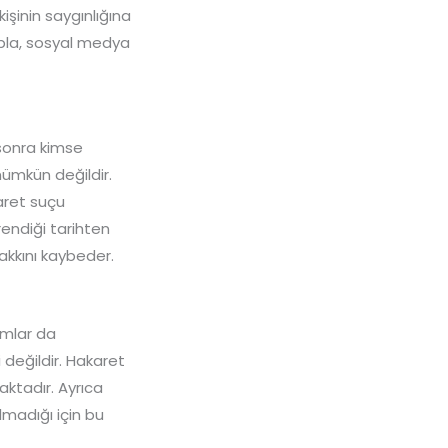
şinin saygınlığına
tupla, sosyal medya
 sonra kimse
ümkün değildir.
aret suçu
rendiği tarihten
hakkını kaybeder.
umlar da
değildir. Hakaret
ktadır. Ayrıca
madığı için bu