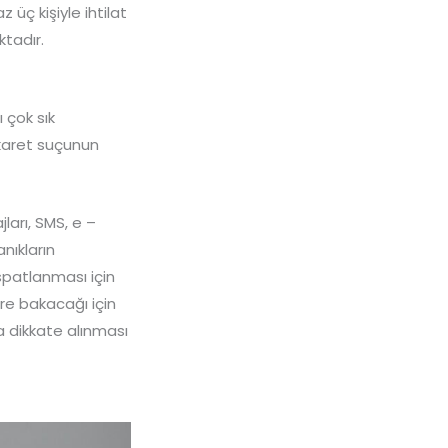
 üç kişiyle ihtilat
tadır.
çok sık
karet suçunun
arı, SMS, e –
anıkların
spatlanması için
re bakacağı için
a dikkate alınması