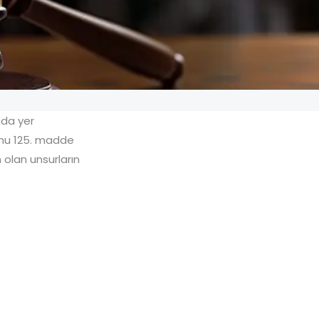
nda yer
unu 125. madde
olan unsurların