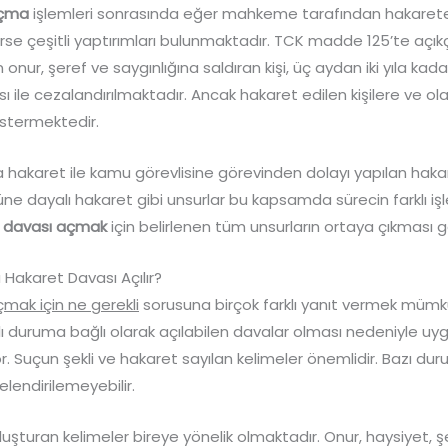
açma
işlemleri sonrasında eğer mahkeme tarafından hakarete
lirse çeşitli yaptırımları bulunmaktadır. TCK madde 125’te açıkça
 onur, şeref ve saygınlığına saldıran kişi, üç aydan iki yıla kad
ı ile cezalandırılmaktadır. Ancak hakaret edilen kişilere ve ol
göstermektedir.
akaret ile kamu görevlisine görevinden dolayı yapılan hakar
üne dayalı hakaret gibi unsurlar bu kapsamda sürecin farklı 
 davası açmak
için belirlenen tüm unsurların ortaya çıkması 
Hakaret Davası Açılır?
mak için ne gerekli
sorusuna birçok farklı yanıt vermek mümk
lı duruma bağlı olarak açılabilen davalar olması nedeniyle uyg
. Suçun şekli ve hakaret sayılan kelimeler önemlidir. Bazı dur
elendirilemeyebilir.
şturan kelimeler bireye yönelik olmaktadır. Onur, haysiyet, şe