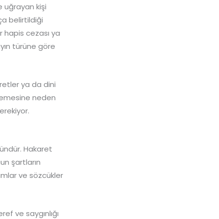
 uğrayan kişi
 belirtildiği
ar hapis cezası ya
ayın türüne göre
etler ya da dini
işlemesine neden
gerekiyor.
ündür. Hakaret
un şartların
umlar ve sözcükler
ref ve saygınlığı