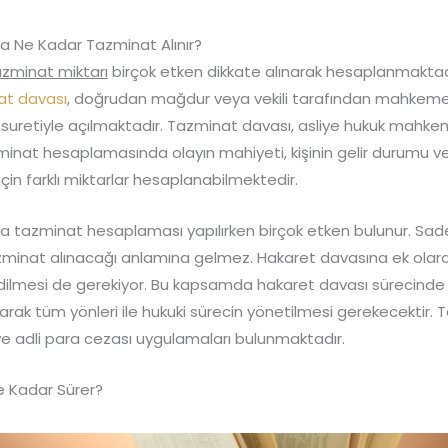
a Ne Kadar Tazminat Alınır?
azminat miktarı
birçok etken dikkate alınarak hesaplanmaktad
at davası
, doğrudan mağdur veya vekili tarafından mahkem
k suretiyle açılmaktadır. Tazminat davası, asliye hukuk mahk
minat hesaplamasında olayın mahiyeti, kişinin gelir durumu ve
için farklı miktarlar hesaplanabilmektedir.
a tazminat hesaplaması yapılırken birçok etken bulunur. Sa
minat alınacağı anlamına gelmez. Hakaret davasına ek olar
dilmesi de gerekiyor. Bu kapsamda hakaret davası sürecind
ışarak tüm yönleri ile hukuki sürecin yönetilmesi gerekecektir.
ve adli para cezası uygulamaları bulunmaktadır.
e Kadar Sürer?