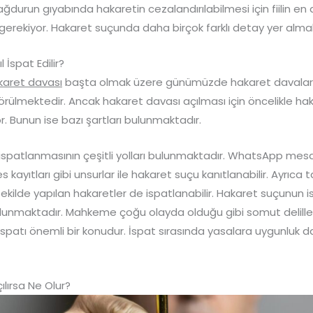
ğdurun gıyabında hakaretin cezalandırılabilmesi için fiilin en az
gerekiyor. Hakaret suçunda daha birçok farklı detay yer almak
 İspat Edilir?
aret davası
başta olmak üzere günümüzde hakaret davaları 
lmektedir. Ancak hakaret davası açılması için öncelikle ha
. Bunun ise bazı şartları bulunmaktadır.
spatlanmasının çeşitli yolları bulunmaktadır. WhatsApp mesajl
kayıtları gibi unsurlar ile hakaret suçu kanıtlanabilir. Ayrıca t
ekilde yapılan hakaretler de ispatlanabilir. Hakaret suçunun i
lunmaktadır. Mahkeme çoğu olayda olduğu gibi somut delille
spatı önemli bir konudur. İspat sırasında yasalara uygunluk d
lırsa Ne Olur?