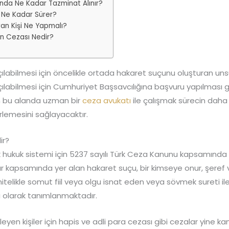
nda Ne Kadar Tazminat Alınır?
 Ne Kadar Sürer?
an Kişi Ne Yapmalı?
n Cezası Nedir?
ılabilmesi için öncelikle ortada hakaret suçunu oluşturan unsu
ılabilmesi için Cumhuriyet Başsavcılığına başvuru yapılması g
n bu alanda uzman bir
ceza avukatı
ile çalışmak sürecin daha
erlemesini sağlayacaktır.
ir?
 hukuk sistemi için 5237 sayılı Türk Ceza Kanunu kapsamında 
r kapsamında yer alan hakaret suçu, bir kimseye onur, şeref v
itelikle somut fiil veya olgu isnat eden veya sövmek sureti ile
rı olarak tanımlanmaktadır.
eyen kişiler için hapis ve adli para cezası gibi cezalar yine