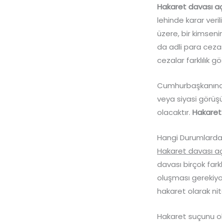
Hakaret davası 
lehinde karar veri
üzere, bir kimsenin
da adli para cezas
cezalar farklılık 
Cumhurbaşkanına h
veya siyasi görüş
olacaktır.
Hakaret
Hangi Durumlarda 
Hakaret davası aç
davası birçok fark
oluşması gerekiyor
hakaret olarak nit
Hakaret suçunu olu