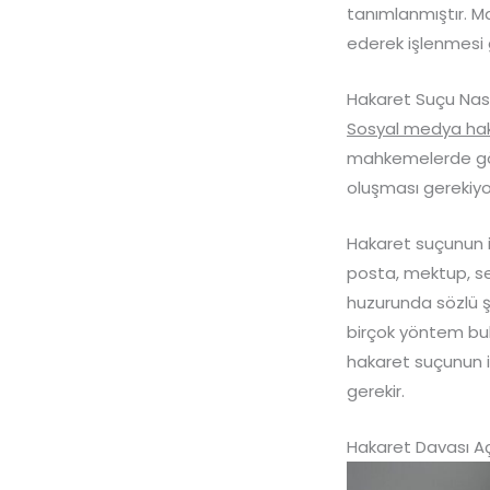
tanımlanmıştır. Ma
ederek işlenmesi 
Hakaret Suçu Nasıl
Sosyal medya hak
mahkemelerde görü
oluşması gerekiyor
Hakaret suçunun i
posta, mektup, ses 
huzurunda sözlü ş
birçok yöntem bu
hakaret suçunun i
gerekir.
Hakaret Davası Açı