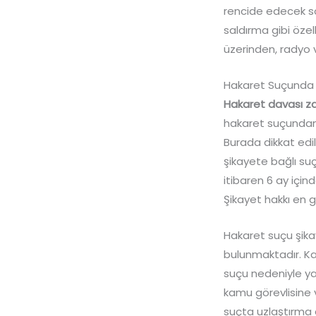
rencide edecek so
saldırma gibi özel
üzerinden, radyo 
Hakaret Suçunda
Hakaret davası 
hakaret suçundan 
Burada dikkat ed
şikayete bağlı suç
itibaren 6 ay için
Şikayet hakkı en g
Hakaret suçu şika
bulunmaktadır. Ka
suçu nedeniyle ya
kamu görevlisine 
suçta uzlaştırma