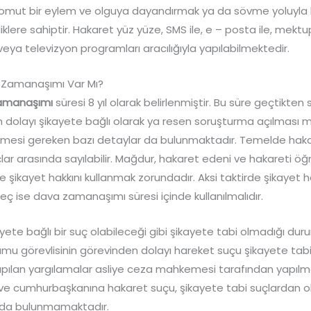
mut bir eylem ve olguya dayandırmak ya da sövme yoluyla ki
liklere sahiptir. Hakaret yüz yüze, SMS ile, e – posta ile, mek
veya televizyon programları aracılığıyla yapılabilmektedir.
 Zamanaşımı Var Mı?
zamanaşımı
süresi 8 yıl olarak belirlenmiştir. Bu süre geçtikten
dolayı şikayete bağlı olarak ya resen soruşturma açılması m
ilmesi gereken bazı detaylar da bulunmaktadır. Temelde hak
lar arasında sayılabilir. Mağdur, hakaret edeni ve hakareti öğ
de şikayet hakkını kullanmak zorundadır. Aksi taktirde şikayet 
eç ise dava zamanaşımı süresi içinde kullanılmalıdır.
yete bağlı bir suç olabileceği gibi şikayete tabi olmadığı dur
mu görevlisinin görevinden dolayı hareket suçu şikayete tabi 
pılan yargılamalar asliye ceza mahkemesi tarafından yapılma
ve cumhurbaşkanına hakaret suçu, şikayete tabi suçlardan ol
 da bulunmamaktadır.