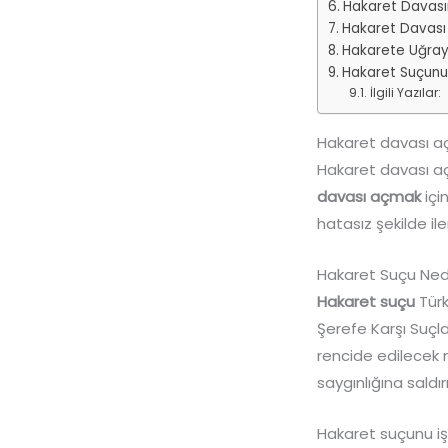
Hakaret Davası
Hakaret Davası
Hakarete Uğray
Hakaret Suçunu
İlgili Yazılar:
Hakaret davası aç
Hakaret davası aç
davası açmak
içi
hatasız şekilde il
Hakaret Suçu Ned
Hakaret suçu
Türk
Şerefe Karşı Suçla
rencide edilecek n
saygınlığına saldı
Hakaret suçunu işl