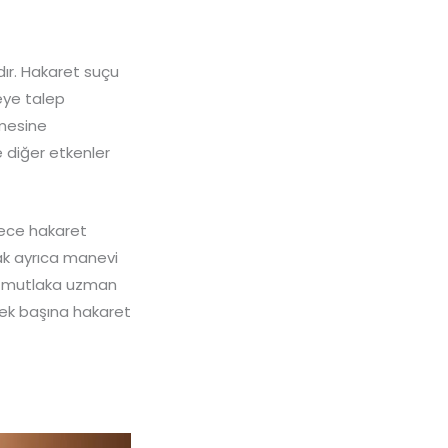
ır. Hakaret suçu
eye talep
emesine
 diğer etkenler
dece hakaret
ak ayrıca manevi
e mutlaka uzman
 Tek başına hakaret