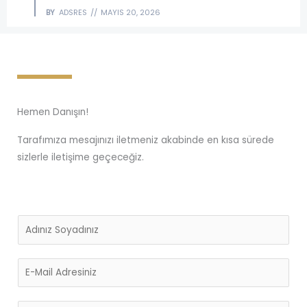
BY
ADSRES
MAYIS 20, 2026
Hemen Danışın!
Tarafımıza mesajınızı iletmeniz akabinde en kısa sürede
sizlerle iletişime geçeceğiz.
A
d
S
E
o
m
y
a