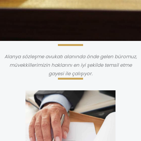
Alanya sözleşme avukatı alanında önde gelen büromuz,
müvekkillerimizin haklarını en iyi şekilde temsil etme
gayesi ile çalışıyor.