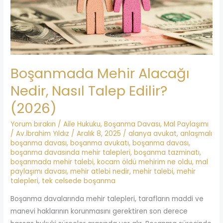
Talep
Edilir?
(2026)
Boşanmada Mehir Alacağı
Nedir, Nasıl Talep Edilir?
(2026)
Yorum bırakın
/
Aile Hukuku
,
Boşanma Davası
,
Mal Paylaşımı
/
Av.İbrahim Yıldız
/
Aralık 8, 2025
/
alanya avukat
,
anlaşmalı
boşanma davası
,
boşanma avukatı
,
boşanma davası
,
boşanma davasında mehir talepleri
,
boşanma tazminatı
,
boşanmada mehir talebi
,
kocam öldü mehirim ne oldu
,
mal
paylaşımı davası
,
mehir atlebi nedir
,
mehir talebi
,
mehir
talepleri
,
tek celsede boşanma
Boşanma davalarında mehir talepleri, tarafların maddi ve
manevi haklarının korunmasını gerektiren son derece